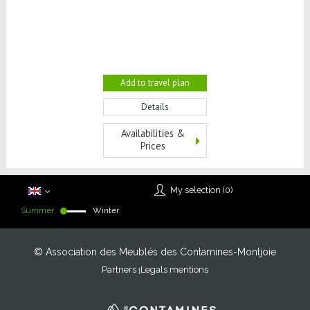
Add to travel plan
Details
Availabilities &
Prices
My selection (
0
)
Summer
Winter
© Association des Meublés des Contamines-Montjoie
Partners
Legals mentions