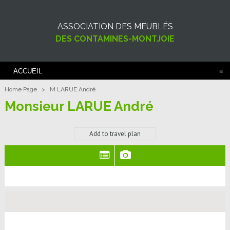
ASSOCIATION DES MEUBLÉS
DES CONTAMINES-MONTJOIE
ACCUEIL
Home Page
>
M LARUE André
Monsieur LARUE André
Add to travel plan
(