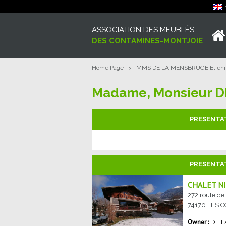
ASSOCIATION DES MEUBLÉS
DES CONTAMINES-MONTJOIE
Home Page
>
MMS DE LA MENSBRUGE Etienn
Madame, Monsieur D
PRESENTA
PRESENTA
CHALET N
272 route de
74170
LES 
DE 