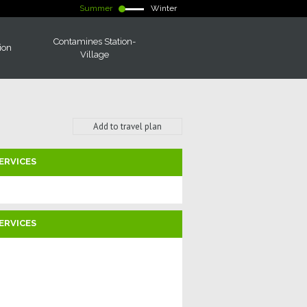
Summer
Winter
Contamines Station-
ion
Village
Add to travel plan
ERVICES
ERVICES