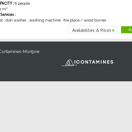
ACITY :
8 people
1
m²
ervices :
et
dish washer
washing machine
fire place / wood burner
Ad
Availabilities & Prices
Contamines-Montjoie