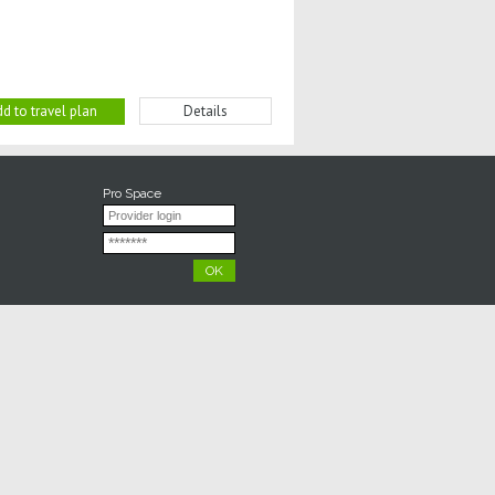
d to travel plan
Details
Pro Space