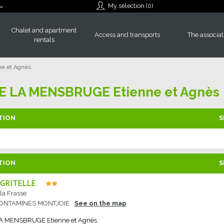
My selection (
0
)
Chalet and apartment
Access and transports
The associat
rentals
e et Agnès
E LA MENSBRUGE Etienne et Agnès
TION
S
TION
S
IGRITELLE
 la Frasse
CONTAMINES MONTJOIE
See on the map
LA MENSBRUGE
Etienne et Agnès