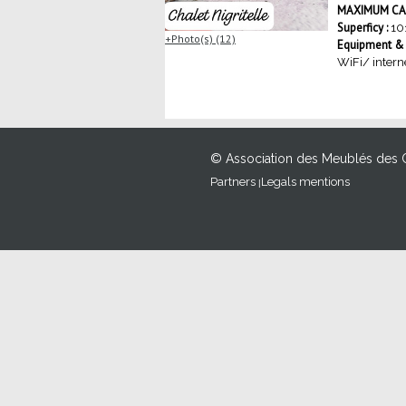
MAXIMUM CAP
Superficy :
10
Photo(s) (12)
Equipment & S
WiFi/ intern
© Association des Meublés des 
Partners
Legals mentions