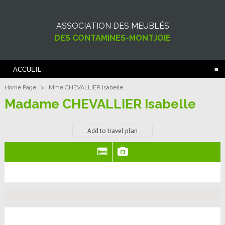
ASSOCIATION DES MEUBLÉS
DES CONTAMINES-MONTJOIE
ACCUEIL
Home Page
>
Mme CHEVALLIER Isabelle
Madame CHEVALLIER Isabelle
Add to travel plan
(