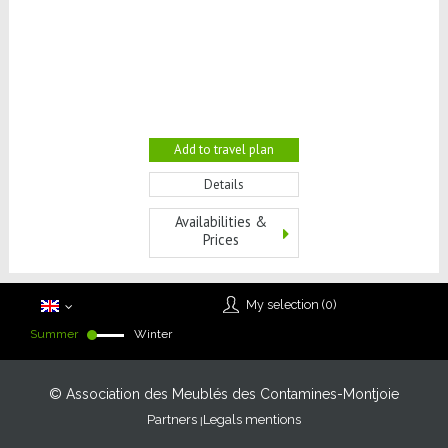
Add to travel plan
Details
Availabilities &
Prices
My selection (
0
)
Summer
Winter
© Association des Meublés des Contamines-Montjoie
Partners
Legals mentions